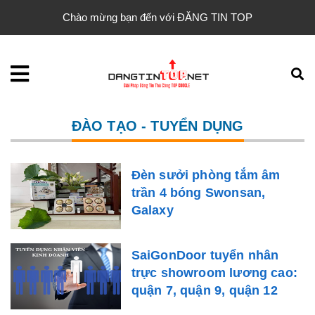
Chào mừng bạn đến với ĐĂNG TIN TOP
ĐÀO TẠO - TUYỂN DỤNG
Đèn sưởi phòng tắm âm
trần 4 bóng Swonsan,
Galaxy
SaiGonDoor tuyển nhân
trực showroom lương cao:
quận 7, quận 9, quận 12