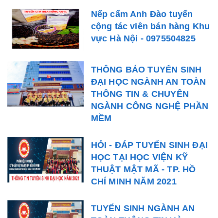
Nếp cẩm Anh Đào tuyển
cộng tác viên bán hàng Khu
vực Hà Nội - 0975504825
THÔNG BÁO TUYỂN SINH
ĐẠI HỌC NGÀNH AN TOÀN
THÔNG TIN & CHUYÊN
NGÀNH CÔNG NGHỆ PHẦN
MỀM
HỎI - ĐÁP TUYỂN SINH ĐẠI
HỌC TẠI HỌC VIỆN KỸ
THUẬT MẬT MÃ - TP. HỒ
CHÍ MINH NĂM 2021
TUYỂN SINH NGÀNH AN