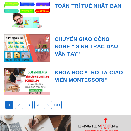
TOÁN TRÍ TUỆ NHẬT BẢN
CHUYỂN GIAO CÔNG
NGHỆ ” SINH TRẮC DẤU
VÂN TAY”
KHÓA HỌC “TRỢ TÁ GIÁO
VIÊN MONTESSORI”
Page (1/11) :
...
1
2
3
4
5
Last