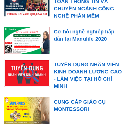
TOÀN THÔNG TIN VÀ
CHUYÊN NGÀNH CÔNG
NGHỆ PHẦN MỀM
Cơ hội nghề nghiệp hấp
dẫn tại Manulife 2020
TUYỂN DỤNG NHÂN VIÊN
KINH DOANH LƯƠNG CAO
- LÀM VIỆC TẠI HỒ CHÍ
MINH
CUNG CẤP GIÁO CỤ
MONTESSORI