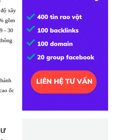
n
 độ xây
5% gồm
9 - 30
 thông
chánh
cao ốc
cư