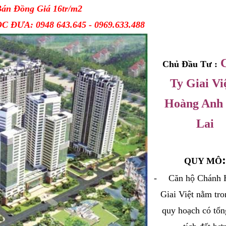
án Đồng Giá 16tr/m2
C ĐƯA: 0948 643.645 - 0969.633.488
Chủ Đầu Tư :
Ty Giai Việ
Hoàng Anh
Lai
:
QUY MÔ
-
Căn hộ Chánh 
Giai Việt
nằm tro
quy hoạch có tổn