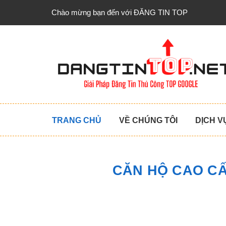
Chào mừng bạn đến với ĐĂNG TIN TOP
TRANG CHỦ
VỀ CHÚNG TÔI
DỊCH V
CĂN HỘ CAO CẤ