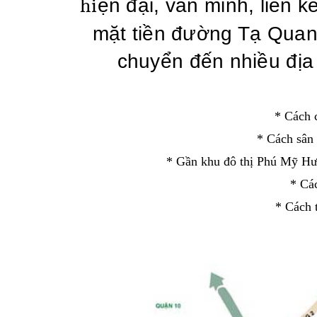
hi
ện đại, văn minh, liền k
mặt tiền đường Tạ Qua
chuyển đến nhiều địa
* Cách 
* Cách sân 
* Gần khu đô thị Phú Mỹ Hưn
* Cá
* Cách 