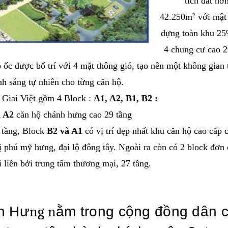
tích đất hơ
42.250m
với mật
2
dựng toàn khu 2
4 chung cư cao 2
 ốc được bố trí với 4 mặt thông gió, tạo nên một không gian
nh sáng tự nhiên cho từng căn hộ.
Giai Việt
gồm 4 Block :
A1, A2, B1, B2 :
à A2
căn hộ chánh hưng cao 29 tầng
 tầng, Block
B2 và A1
có vị trí đẹp nhất khu căn hộ cao cấp 
ị phú mỹ hưng, đại lộ đông tây. Ngoài ra còn có 2 block đơn 
 liền bởi trung tâm thương mại, 27 tầng.
h Hư
ng n
ằm trong cộng đồng dân 