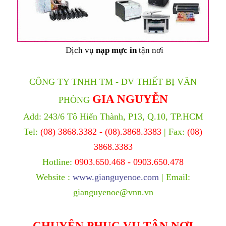
Dịch vụ
nạp mực in
tận nơi
CÔNG TY TNHH TM - DV THIẾT BỊ VĂN
GIA NGUYỄN
PHÒNG
Add: 243/6 Tô Hiến Thành, P13, Q.10, TP.HCM
Tel:
(08) 3868.3382 - (08).3868.3383
| Fax:
(08)
3868.3383
Hotline:
0903.650.468 - 0903.650.478
Website :
www.gianguyenoe.com
| Email:
gianguyenoe@vnn.vn
CHUYÊN PHỤC VỤ TẬN NƠI