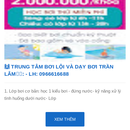
🙌 TRUNG TÂM BƠI LỘI VÀ DẠY BƠI TRẦN
LÂM🏊‍♂️: - LH: 0966616688
1. Lớp bơi cơ bản: học 1 kiểu bơi - đứng nước- kỹ năng xử lý
tình huống dưới nước- Lớp
XEM THÊM