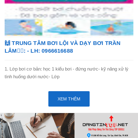
🙌 TRUNG TÂM BƠI LỘI VÀ DẠY BƠI TRẦN
LÂM🏊‍♂️: - LH: 0966616688
1. Lớp bơi cơ bản: học 1 kiểu bơi - đứng nước- kỹ năng xử lý
tình huống dưới nước- Lớp
XEM THÊM