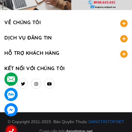
VỀ CHÚNG TÔI
DỊCH VỤ ĐĂNG TIN
HỖ TRỢ KHÁCH HÀNG
KẾT NỐI VỚI CHÚNG TÔI
.
.
.
© Copyright 2011-2023. Bản Quyền Thuộc
DANGTINTOP.NET
Cung cấp bởi
dangtintop.net