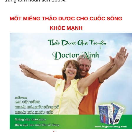
MỘT MIẾNG THẢO DƯỢC CHO CUỘC SỐNG
KHỎE MẠNH