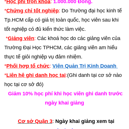
*
Học phí trọn khoá
:
1.000.000 Đồng.
*
Chứng chỉ tốt nghiệp
:
Do Trường đại học kinh tế
Tp.HCM cấp có giá trị toàn quốc, học viên sau khi
tốt nghiệp có đủ kiến thức làm việc.
*
Giảng viên
:
Các khoá học do các giảng viên của
Trường Đại Học TPHCM, các giảng viên am hiểu
thực tế giỏi nghiệp vụ đảm nhiệm.
*
Phối hợp tổ chức
:
Viện Quản Trị Kinh Doanh
*
Liên hệ ghi danh học tại
:
(Ghi danh tại cơ sở nào
học tại cơ sở đó)
Giảm 10% học phí khi học viên ghi danh trước
ngày khai giảng
Cơ sở Quận 3
:
Ngày khai giảng xem tại