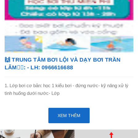
🙌 TRUNG TÂM BƠI LỘI VÀ DẠY BƠI TRẦN
LÂM🏊‍♂️: - LH: 0966616688
1. Lớp bơi cơ bản: học 1 kiểu bơi - đứng nước- kỹ năng xử lý
tình huống dưới nước- Lớp
XEM THÊM