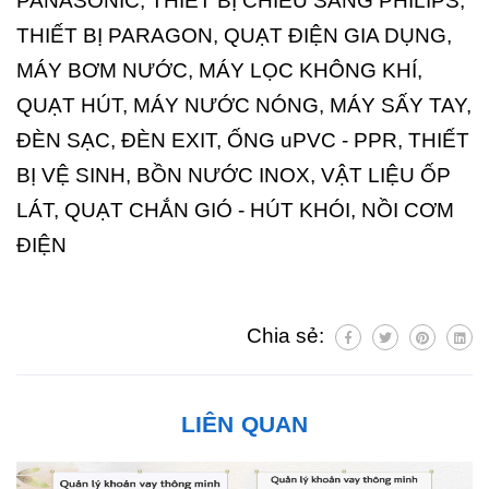
PANASONIC, THIẾT BỊ CHIẾU SÁNG PHILIPS,
THIẾT BỊ PARAGON, QUẠT ĐIỆN GIA DỤNG,
MÁY BƠM NƯỚC, MÁY LỌC KHÔNG KHÍ,
QUẠT HÚT, MÁY NƯỚC NÓNG, MÁY SẤY TAY,
ĐÈN SẠC, ĐÈN EXIT, ỐNG uPVC - PPR, THIẾT
BỊ VỆ SINH, BỒN NƯỚC INOX, VẬT LIỆU ỐP
LÁT, QUẠT CHẮN GIÓ - HÚT KHÓI, NỒI CƠM
ĐIỆN
Chia sẻ:
LIÊN QUAN