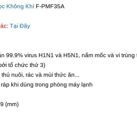
ọc Không Khí
F-PMF35A
hác:
Tại Đây
n 99.9% virus H1N1 và H5N1, nấm mốc và vi trùng t
ởi tổ chức thứ 3)
thú nuôi, rác và mùi thức ăn...
 ráp khi dùng trong phòng máy lạnh
89 (mm)