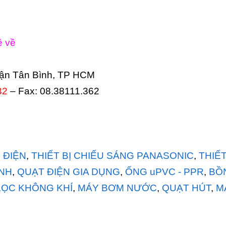
ệ về
uận Tân Bình, TP HCM
32
– Fax: 08.38111.362
Ị ĐIỆN
,
THIẾT BỊ CHIẾU SÁNG PANASONIC
,
THIẾT
INH
,
QUẠT ĐIỆN GIA DỤNG
,
ỐNG uPVC - PPR
,
BỒ
LỌC KHÔNG KHÍ
,
MÁY BƠM NƯỚC
,
QUẠT HÚT
,
M