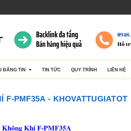
Ụ ĐĂNG TIN
TIN TỨC
QUY TRÌNH
LIÊN HỆ
Í F-PMF35A - KHOVATTUGIATOT
 Không Khí F-PMF35A