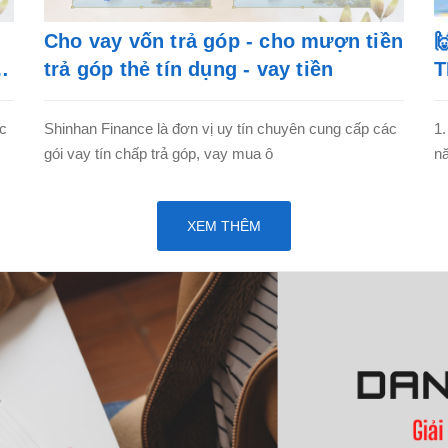
Cho vay vốn trả góp - cho mượn tiền

trả góp thẻ tín dụng - vay tiền
T
ác
Shinhan Finance là đơn vị uy tín chuyên cung cấp các
1.
gói vay tín chấp trả góp, vay mua ô
nă
XEM THÊM