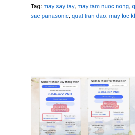
Tag:
may say tay
,
may tam nuoc nong
,
q
sac panasonic
,
quat tran dao
,
may loc k