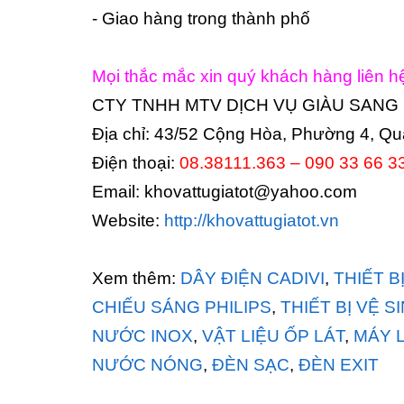
- Giao hàng trong thành phố
Mọi thắc mắc xin quý khách hàng liên h
CTY TNHH MTV DỊCH VỤ GIÀU SANG
Địa chỉ: 43/52 Cộng Hòa, Phường 4, Q
Điện thoại:
08.38111.363 – 090 33 66 3
Email: khovattugiatot@yahoo.com
Website:
http://khovattugiatot.vn
Xem thêm:
DÂY ĐIỆN CADIVI
,
THIẾT B
CHIẾU SÁNG PHILIPS
,
THIẾT BỊ VỆ S
NƯỚC INOX
,
VẬT LIỆU ỐP LÁT
,
MÁY 
NƯỚC NÓNG
,
ĐÈN SẠC
,
ĐÈN EXIT