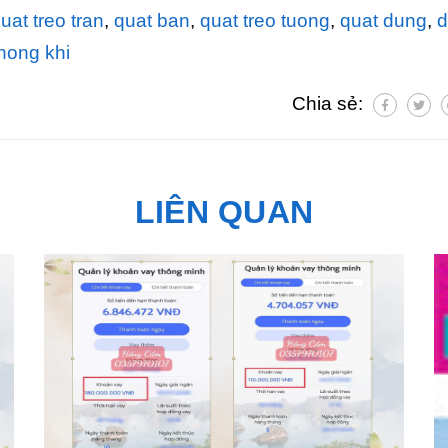
uat treo tran
,
quat ban
,
quat treo tuong
,
quat dung
,
d
hong khi
Chia sẻ:
LIÊN QUAN