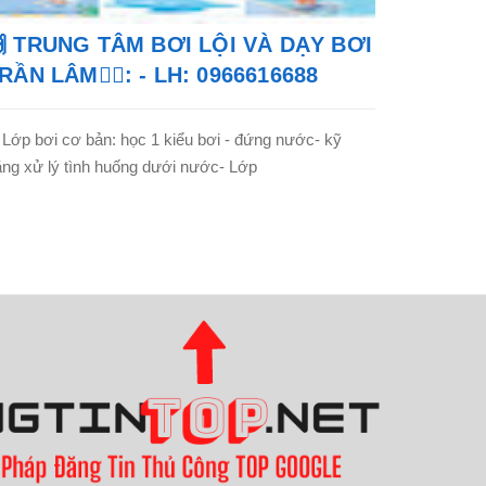
 TRUNG TÂM BƠI LỘI VÀ DẠY BƠI
RẦN LÂM🏊‍♂️: - LH: 0966616688
 Lớp bơi cơ bản: học 1 kiểu bơi - đứng nước- kỹ
ng xử lý tình huống dưới nước- Lớp