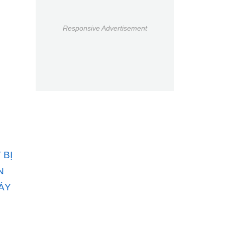
Responsive Advertisement
 BỊ
N
ÁY