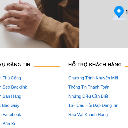
VỤ ĐĂNG TIN
HỖ TRỢ KHÁCH HÀNG
n Thủ Công
Chương Trình Khuyến Mãi
n Seo Backlink
Thông Tin Thanh Toán
n Bán Hàng
Những Điều Cần Biết
k Báo Giấy
16+ Câu Hỏi Đáp Đăng Tin
n Facebook
Rao Vặt Khách Hàng
n Bán Xe