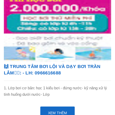
🙌 TRUNG TÂM BƠI LỘI VÀ DẠY BƠI TRẦN
LÂM🏊‍♂️: - LH: 0966616688
1. Lớp bơi cơ bản: học 1 kiểu bơi - đứng nước- kỹ năng xử lý
tình huống dưới nước- Lớp
XEM THÊM