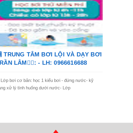
 TRUNG TÂM BƠI LỘI VÀ DẠY BƠI
RẦN LÂM🏊‍♂️: - LH: 0966616688
 Lớp bơi cơ bản: học 1 kiểu bơi - đứng nước- kỹ
ng xử lý tình huống dưới nước- Lớp