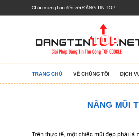
Chào mừng bạn đến với ĐĂNG TIN TOP
TRANG CHỦ
VỀ CHÚNG TÔI
DỊCH V
NÂNG MŨI 
Trên thực tế, một chiếc mũi đẹp phải là