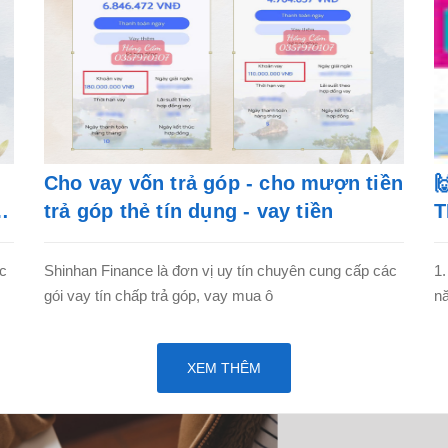
Cho vay vốn trả góp - cho mượn tiền

trả góp thẻ tín dụng - vay tiền
T
ác
Shinhan Finance là đơn vị uy tín chuyên cung cấp các
1.
gói vay tín chấp trả góp, vay mua ô
nă
XEM THÊM