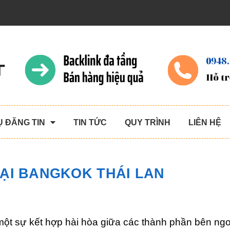
Ụ ĐĂNG TIN
TIN TỨC
QUY TRÌNH
LIÊN HỆ
TẠI BANGKOK THÁI LAN
 một sự kết hợp hài hòa giữa các thành phần bên ngo