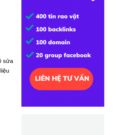
ề sửa
liệu