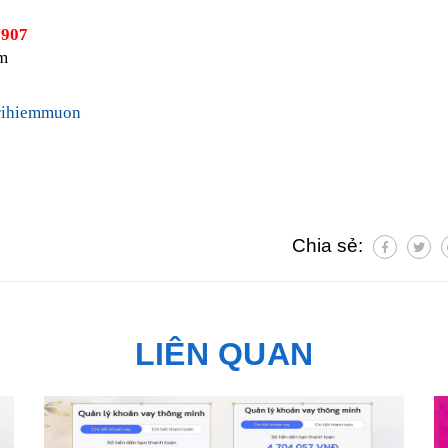
 907
m
trihiemmuon
Chia sẻ:
LIÊN QUAN