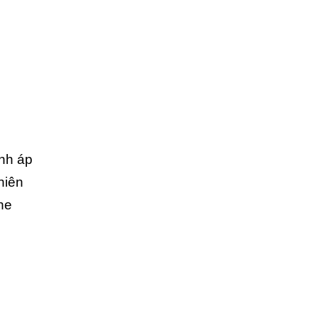
ành áp
hiên
he