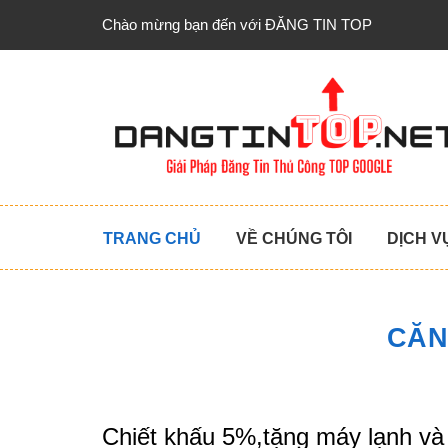
Chào mừng bạn đến với ĐĂNG TIN TOP
TRANG CHỦ
VỀ CHÚNG TÔI
DỊCH V
CĂN
Chiết khấu 5%,tặng máy lạnh và