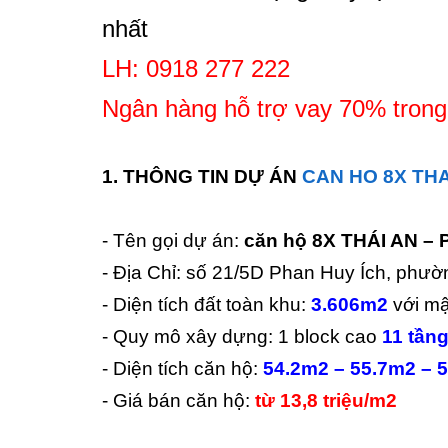
nhất
LH: 0918 277 222
Ngân hàng hỗ trợ vay 70% trong
1. THÔNG TIN DỰ ÁN
CAN HO 8X THA
- Tên gọi dự án:
căn hộ 8X THÁI AN –
- Địa Chỉ: số 21/5D Phan Huy Ích, phư
- Diện tích đất toàn khu:
3.606m2
với mậ
- Quy mô xây dựng: 1 block cao
11 tần
- Diện tích căn hộ:
54.2m2 – 55.7m2 – 
- Giá bán căn hộ:
từ 13,8 triệu/m2