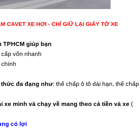
M CAVET XE HƠI - CHỈ GIỮ LẠI GIẤY TỜ XE
ầu TPHCM giúp bạn
g cấp vốn nhanh
i chính
h thức đa đạng như
: thế chấp ô tô dài hạn, thế chấp
ại xe mình và chạy về mang theo cả tiền và xe
(
.
ng có lợi