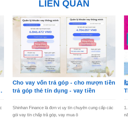
LIÊN QUAN
Cho vay vốn trả góp - cho mượn tiền

trả góp thẻ tín dụng - vay tiền
T
ác
Shinhan Finance là đơn vị uy tín chuyên cung cấp các
1.
gói vay tín chấp trả góp, vay mua ô
nă