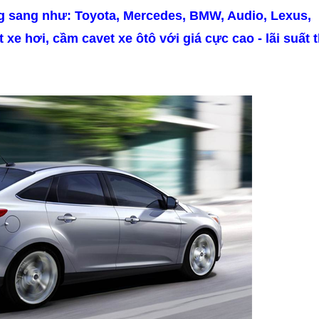
g sang như: Toyota, Mercedes, BMW, Audio, Lexus,
e hơi, cầm cavet xe ôtô với giá cực cao - lãi suất 