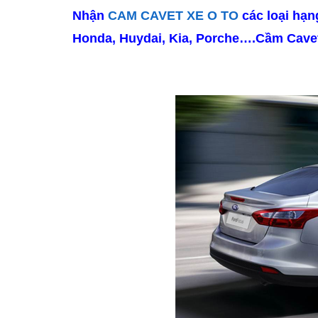
Nhận
CAM CAVET XE O TO
các loại hạn
Honda, Huydai, Kia, Porche….Cầm Cavet x