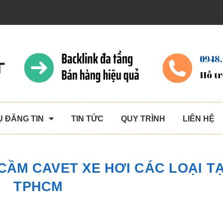
Ụ ĐĂNG TIN
TIN TỨC
QUY TRÌNH
LIÊN HỆ
CẦM CAVET XE HƠI CÁC LOẠI TẠ
TPHCM