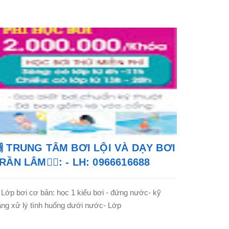
 TRUNG TÂM BƠI LỘI VÀ DẠY BƠI
RẦN LÂM🏊‍♂️: - LH: 0966616688
 Lớp bơi cơ bản: học 1 kiểu bơi - đứng nước- kỹ
ng xử lý tình huống dưới nước- Lớp