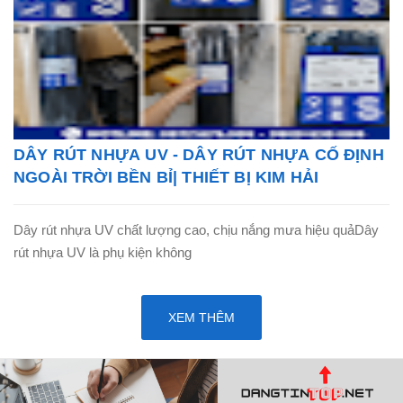
DÂY RÚT NHỰA UV - DÂY RÚT NHỰA CỐ ĐỊNH
NGOÀI TRỜI BỀN BỈ| THIẾT BỊ KIM HẢI
Dây rút nhựa UV chất lượng cao, chịu nắng mưa hiệu quảDây
rút nhựa UV là phụ kiện không
XEM THÊM