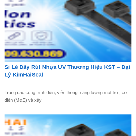
Sỉ Lẻ Dây Rút Nhựa UV Thương Hiệu KST – Đại
Lý KimHaiSeal
Trong các công trình điện, viễn thông, năng lượng mặt trời, cơ
điện (M&E) và xây