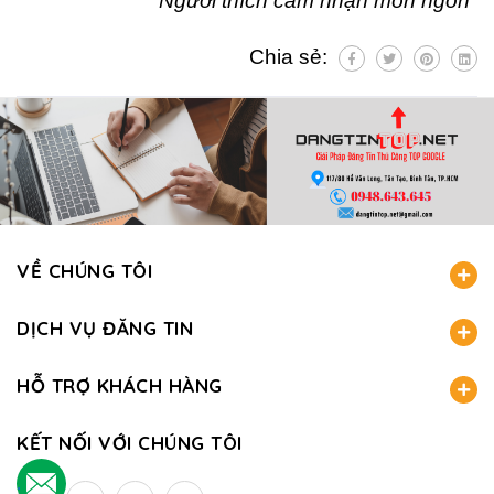
"Người thích cảm nhận món ngon"
Chia sẻ:
VỀ CHÚNG TÔI
DỊCH VỤ ĐĂNG TIN
HỖ TRỢ KHÁCH HÀNG
KẾT NỐI VỚI CHÚNG TÔI
.