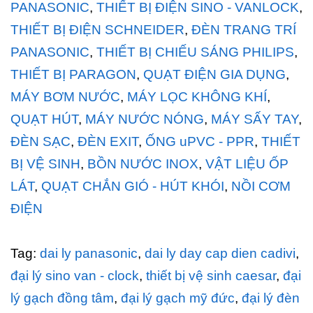
PANASONIC
,
THIẾT BỊ ĐIỆN SINO - VANLOCK
,
THIẾT BỊ ĐIỆN SCHNEIDER
,
ĐÈN TRANG TRÍ
PANASONIC
,
THIẾT BỊ CHIẾU SÁNG PHILIPS
,
THIẾT BỊ PARAGON
,
QUẠT ĐIỆN GIA DỤNG
,
MÁY BƠM NƯỚC
,
MÁY LỌC KHÔNG KHÍ
,
QUẠT HÚT
,
MÁY NƯỚC NÓNG
,
MÁY SẤY TAY
,
ĐÈN SẠC
,
ĐÈN EXIT
,
ỐNG uPVC - PPR
,
THIẾT
BỊ VỆ SINH
,
BỒN NƯỚC INOX
,
VẬT LIỆU ỐP
LÁT
,
QUẠT CHẮN GIÓ - HÚT KHÓI
,
NỒI CƠM
ĐIỆN
Tag:
dai ly panasonic
,
dai ly day cap dien cadivi
,
đại lý sino van - clock
,
thiết bị vệ sinh caesar
,
đại
lý gạch đồng tâm
,
đại lý gạch mỹ đức
,
đại lý đèn