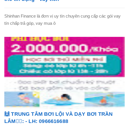
Shinhan Finance là đơn vị uy tín chuyên cung cấp các gói vay
tín chấp trả góp, vay mua ô
🙌 TRUNG TÂM BƠI LỘI VÀ DẠY BƠI TRẦN
LÂM🏊‍♂️: - LH: 0966616688