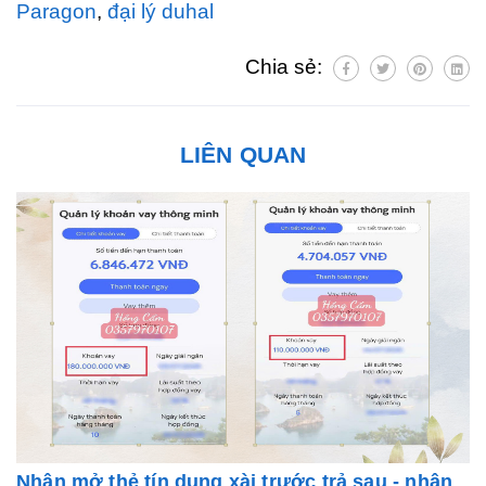
Paragon
,
đại lý duhal
Chia sẻ:
LIÊN QUAN
Nhận mở thẻ tín dụng xài trước trả sau - nhận