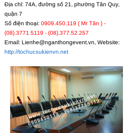
Địa chỉ: 74A, đường số 21, phường Tân Quy,
quận 7
Số điện thoại:
0909.450.119 ( Mr Tân ) -
(08).3771.5119 - (08).377.52.257
Email: Lienhe@nganthongevent.vn, Website:
http://tochucsukienvn.net