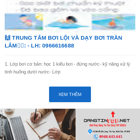
🙌 TRUNG TÂM BƠI LỘI VÀ DẠY BƠI TRẦN
LÂM🏊‍♂️: - LH: 0966616688
1. Lớp bơi cơ bản: học 1 kiểu bơi - đứng nước- kỹ năng xử lý
tình huống dưới nước- Lớp
XEM THÊM