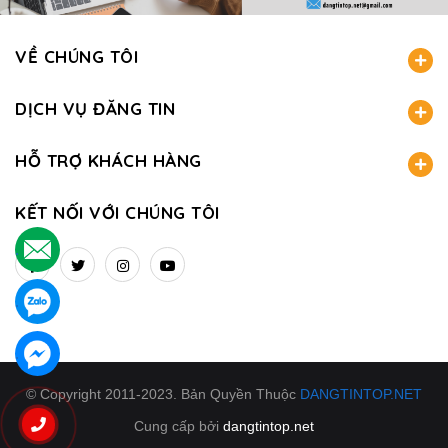
VỀ CHÚNG TÔI
DỊCH VỤ ĐĂNG TIN
HỖ TRỢ KHÁCH HÀNG
KẾT NỐI VỚI CHÚNG TÔI
.
.
.
© Copyright 2011-2023. Bản Quyền Thuộc
DANGTINTOP.NET
Cung cấp bởi
dangtintop.net