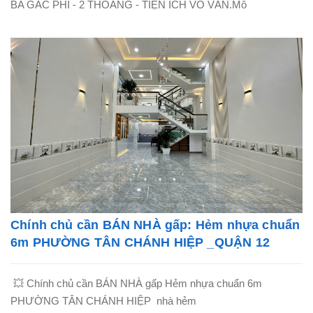
BA GÁC PHI - 2 THOÁNG - TIỆN ÍCH VÔ VÀN.Mô
Chính chủ cần BÁN NHÀ gấp: Hẻm nhựa chuẩn
6m PHƯỜNG TÂN CHÁNH HIỆP _QUẬN 12
💥 Chính chủ cần BÁN NHÀ gấp Hẻm nhựa chuẩn 6m
PHƯỜNG TÂN CHÁNH HIỆP nhà hẻm