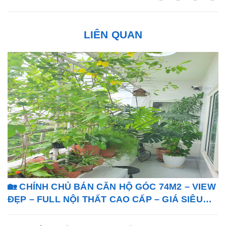
LIÊN QUAN
🏡 CHÍNH CHỦ BÁN CĂN HỘ GÓC 74M2 – VIEW
ĐẸP – FULL NỘI THẤT CAO CẤP – GIÁ SIÊU
TỐT!