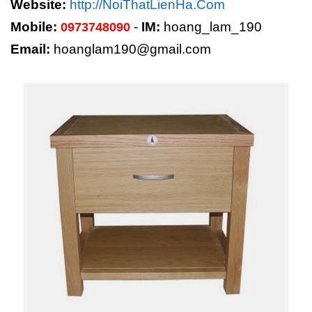
Website:
http://NoiThatLienHa.Com
Mobile:
-
IM:
hoang_lam_190
0973748090
Email:
hoanglam190@gmail.com