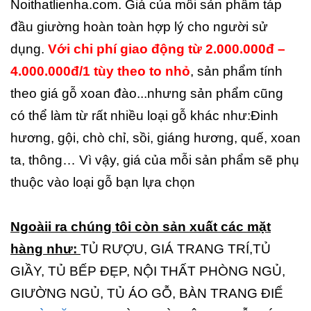
Noithatlienha.com. Giá của mỗi sản phẩm táp
đầu giường hoàn toàn hợp lý cho người sử
dụng.
Với chi phí giao động từ 2.000.000đ –
4.000.000đ/1 tùy theo to nhỏ
, sản phẩm tính
theo giá gỗ xoan đào...nhưng sản phẩm cũng
có thể làm từ rất nhiều loại gỗ khác như:Đinh
hương, gội, chò chỉ, sồi, giáng hương, quế, xoan
ta, thông… Vì vậy, giá của mỗi sản phẩm sẽ phụ
thuộc vào loại gỗ bạn lựa chọn
Ngoàii ra chúng tôi còn sản xuất các mặt
hàng như:
TỦ RƯỢU, GIÁ TRANG TRÍ,TỦ
GIẦY, TỦ BẾP ĐẸP, NỘI THẤT PHÒNG NGỦ,
GIƯỜNG NGỦ, TỦ ÁO GỖ, BÀN TRANG ĐIỂ