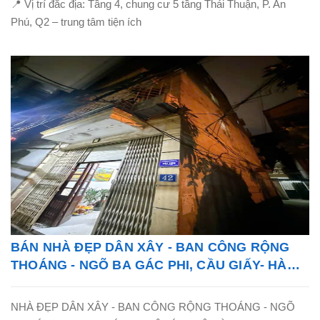
📍 Vị trí đắc địa: Tầng 4, chung cư 5 tầng Thái Thuận, P. An
Phú, Q2 – trung tâm tiện ích
BÁN NHÀ ĐẸP DÂN XÂY - BAN CÔNG RỘNG
THOÁNG - NGÕ BA GÁC PHI, CẦU GIẤY- HÀ
NỘI - LH: 0865838325
NHÀ ĐẸP DÂN XÂY - BAN CÔNG RỘNG THOÁNG - NGÕ