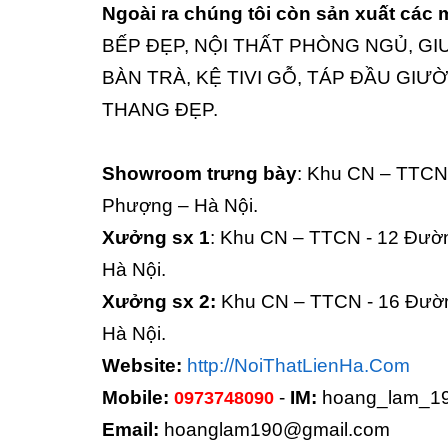
Ngoài ra chúng tôi còn sản xuất các
BẾP ĐẸP, NỘI THẤT PHÒNG NGỦ, GI
BÀN TRÀ, KỆ TIVI GỖ, TÁP ĐẦU GIƯ
THANG ĐẸP.
Showroom trưng bày
: Khu CN – TTCN
Phượng – Hà Nội.
Xưởng sx 1
: Khu CN – TTCN - 12 Đườ
Hà Nội.
Xưởng sx 2:
Khu CN – TTCN - 16 Đườn
Hà Nội.
Website:
http://NoiThatLienHa.Com
Mobile:
-
IM:
hoang_lam_1
0973748090
Email:
hoanglam190@gmail.com