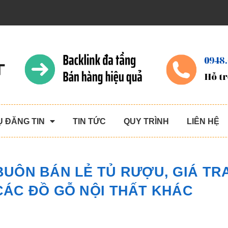
Ụ ĐĂNG TIN
TIN TỨC
QUY TRÌNH
LIÊN HỆ
 BUÔN BÁN LẺ TỦ RƯỢU, GIÁ TR
 CÁC ĐỒ GỖ NỘI THẤT KHÁC