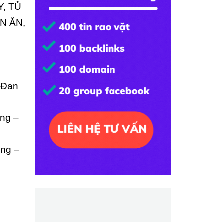
Y, TỦ
N ĂN,
 Đan
ng –
ợng –