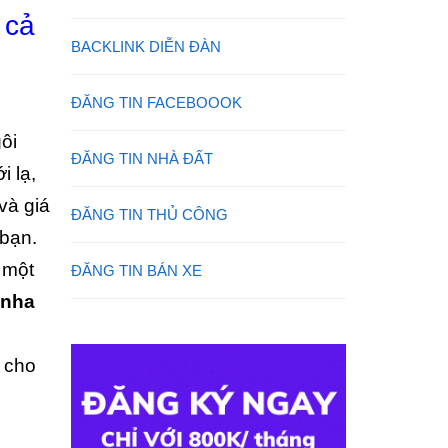
 cả
BACKLINK DIỄN ĐÀN
ĐĂNG TIN FACEBOOOK
ôi
ĐĂNG TIN NHÀ ĐẤT
i lạ,
và giá
ĐĂNG TIN THỦ CÔNG
 bạn.
 một
ĐĂNG TIN BÁN XE
enha
g cho