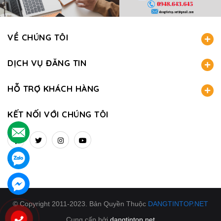
VỀ CHÚNG TÔI
DỊCH VỤ ĐĂNG TIN
HỖ TRỢ KHÁCH HÀNG
KẾT NỐI VỚI CHÚNG TÔI
.
.
.
© Copyright 2011-2023. Bản Quyền Thuộc
DANGTINTOP.NET
Cung cấp bởi
dangtintop.net