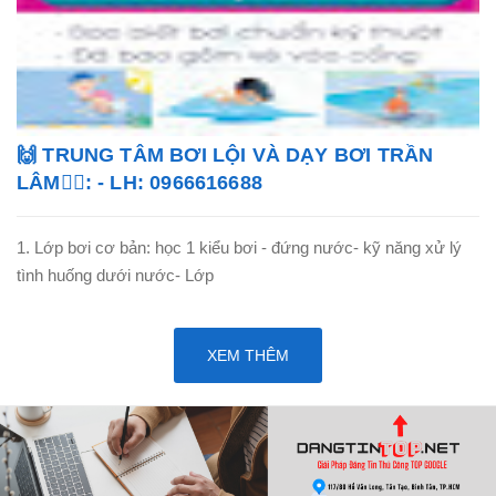
🙌 TRUNG TÂM BƠI LỘI VÀ DẠY BƠI TRẦN
LÂM🏊‍♂️: - LH: 0966616688
1. Lớp bơi cơ bản: học 1 kiểu bơi - đứng nước- kỹ năng xử lý
tình huống dưới nước- Lớp
XEM THÊM