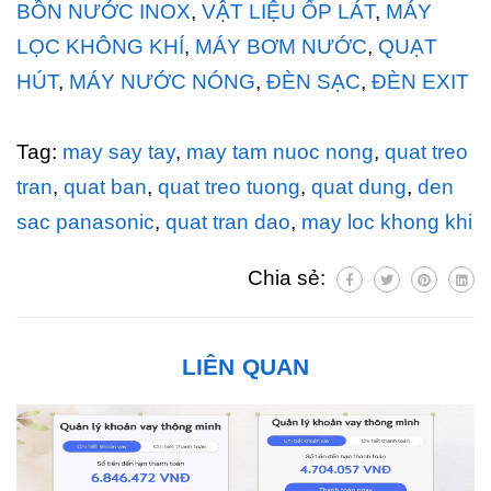
BỒN NƯỚC INOX
,
VẬT LIỆU ỐP LÁT
,
MÁY
LỌC KHÔNG KHÍ
,
MÁY BƠM NƯỚC
,
QUẠT
HÚT
,
MÁY NƯỚC NÓNG
,
ĐÈN SẠC
,
ĐÈN EXIT
Tag:
may say tay
,
may tam nuoc nong
,
quat treo
tran
,
quat ban
,
quat treo tuong
,
quat dung
,
den
sac panasonic
,
quat tran dao
,
may loc khong khi
Chia sẻ:
LIÊN QUAN