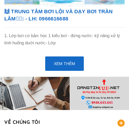
🙌 TRUNG TÂM BƠI LỘI VÀ DẠY BƠI TRẦN
LÂM🏊‍♂️: - LH: 0966616688
1. Lớp bơi cơ bản: học 1 kiểu bơi - đứng nước- kỹ năng xử lý
tình huống dưới nước- Lớp
XEM THÊM
VỀ CHÚNG TÔI