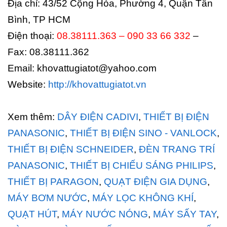
Địa chỉ: 43/52 Cộng Hòa, Phường 4, Quận Tân
Bình, TP HCM
Điện thoại:
08.38111.363 – 090 33 66 332
–
Fax: 08.38111.362
Email: khovattugiatot@yahoo.com
Website:
http://khovattugiatot.vn
Xem thêm:
DÂY ĐIỆN CADIVI
,
THIẾT BỊ ĐIỆN
PANASONIC
,
THIẾT BỊ ĐIỆN SINO - VANLOCK
,
THIẾT BỊ ĐIỆN SCHNEIDER
,
ĐÈN TRANG TRÍ
PANASONIC
,
THIẾT BỊ CHIẾU SÁNG PHILIPS
,
THIẾT BỊ PARAGON
,
QUẠT ĐIỆN GIA DỤNG
,
MÁY BƠM NƯỚC
,
MÁY LỌC KHÔNG KHÍ
,
QUẠT HÚT
,
MÁY NƯỚC NÓNG
,
MÁY SẤY TAY
,