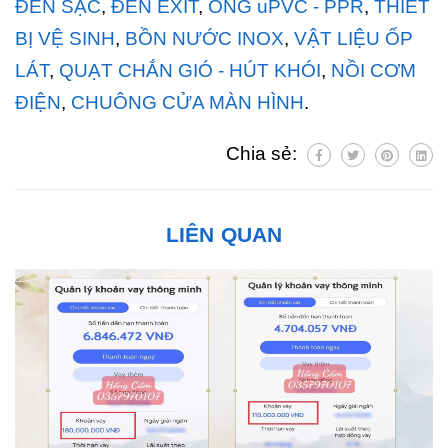
ĐÈN SẠC
,
ĐÈN EXIT
,
ỐNG uPVC - PPR
,
THIẾT
BỊ VỆ SINH
,
BỒN NƯỚC INOX
,
VẬT LIỆU ỐP
LÁT
,
QUẠT CHẮN GIÓ - HÚT KHÓI
,
NỒI CƠM
ĐIỆN
,
CHUÔNG CỬA MÀN HÌNH
.
Chia sẻ:
LIÊN QUAN