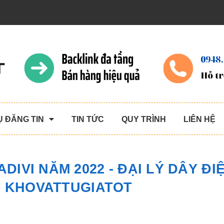
Ụ ĐĂNG TIN
TIN TỨC
QUY TRÌNH
LIÊN HỆ
DIVI NĂM 2022 - ĐẠI LÝ DÂY ĐI
 - KHOVATTUGIATOT