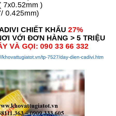
( 7x0.52mm )
 7/ 0.425mm)
ADIVI CHIẾT KHẤU
27%
ƠI VỚI ĐƠN HÀNG > 5 TRIỆU
 VÀ GỌI: 090 33 66 332
://khovattugiatot.vn/tp-7527/day-dien-cadivi.htm