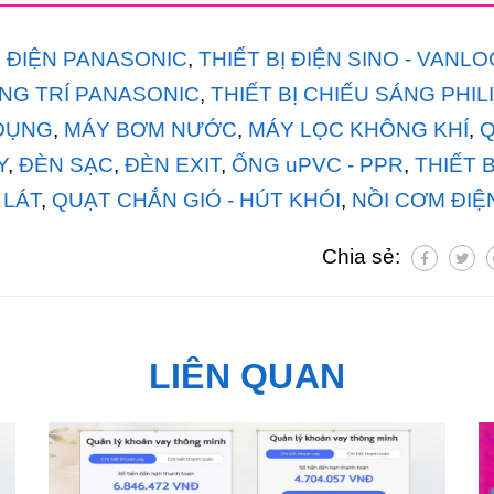
Ị ĐIỆN PANASONIC
,
THIẾT BỊ ĐIỆN SINO - VANL
NG TRÍ PANASONIC
,
THIẾT BỊ CHIẾU SÁNG PHIL
 DỤNG
,
MÁY BƠM NƯỚC
,
MÁY LỌC KHÔNG KHÍ
,
Y
,
ĐÈN SẠC
,
ĐÈN EXIT
,
ỐNG uPVC - PPR
,
THIẾT B
 LÁT
,
QUẠT CHẮN GIÓ - HÚT KHÓI
,
NỒI CƠM ĐIỆ
Chia sẻ:
LIÊN QUAN