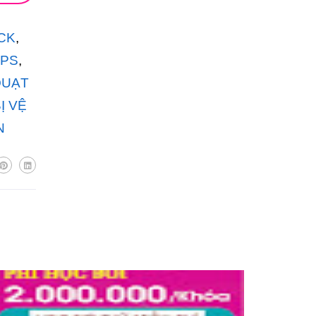
OCK
,
IPS
,
QUẠT
Ị VỆ
N