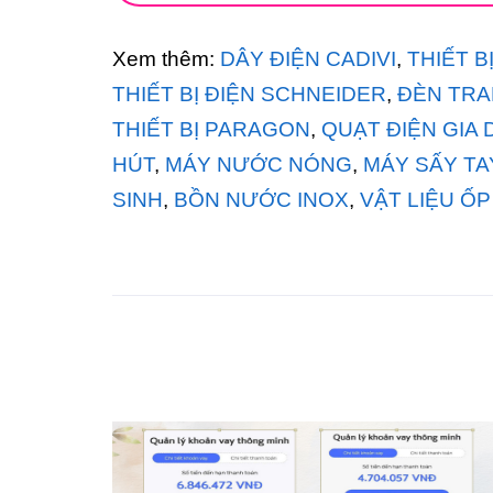
Xem thêm:
DÂY ĐIỆN CADIVI
,
THIẾT B
THIẾT BỊ ĐIỆN SCHNEIDER
,
ĐÈN TRA
THIẾT BỊ PARAGON
,
QUẠT ĐIỆN GIA
HÚT
,
MÁY NƯỚC NÓNG
,
MÁY SẤY TA
SINH
,
BỒN NƯỚC INOX
,
VẬT LIỆU ỐP