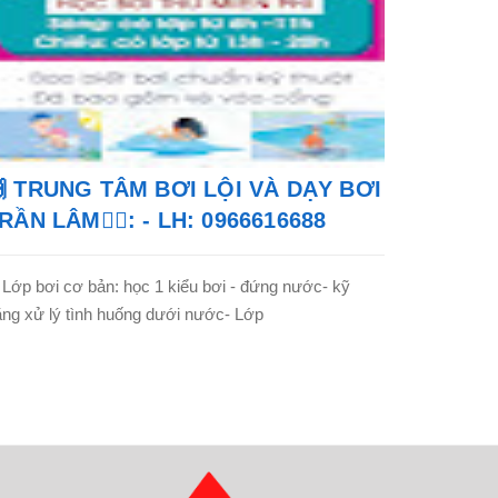
 TRUNG TÂM BƠI LỘI VÀ DẠY BƠI
RẦN LÂM🏊‍♂️: - LH: 0966616688
 Lớp bơi cơ bản: học 1 kiểu bơi - đứng nước- kỹ
ng xử lý tình huống dưới nước- Lớp