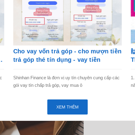
Cho vay vốn trả góp - cho mượn tiền

trả góp thẻ tín dụng - vay tiền
T
ác
Shinhan Finance là đơn vị uy tín chuyên cung cấp các
1.
gói vay tín chấp trả góp, vay mua ô
nă
XEM THÊM