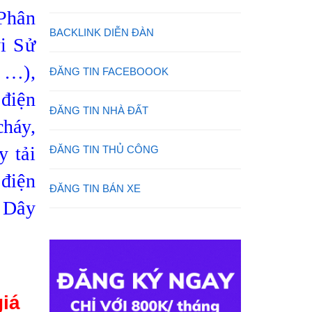
Phân
BACKLINK DIỄN ĐÀN
vi Sử
 …),
ĐĂNG TIN FACEBOOOK
 điện
ĐĂNG TIN NHÀ ĐẤT
cháy,
y tải
ĐĂNG TIN THỦ CÔNG
 điện
ĐĂNG TIN BÁN XE
ế Dây
giá