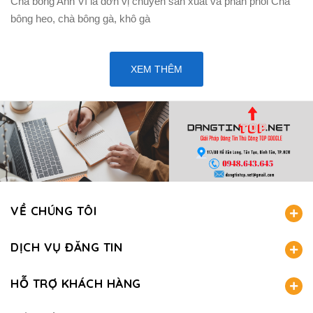
Chà bông Anh Vĩ là đơn vị chuyển sản xuất và phân phối Chà
bông heo, chà bông gà, khô gà
XEM THÊM
VỀ CHÚNG TÔI
DỊCH VỤ ĐĂNG TIN
HỖ TRỢ KHÁCH HÀNG