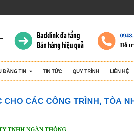
Ụ ĐĂNG TIN
TIN TỨC
QUY TRÌNH
LIÊN HỆ
C CHO CÁC CÔNG TRÌNH, TÒA N
TY TNHH NGÀN THÔNG