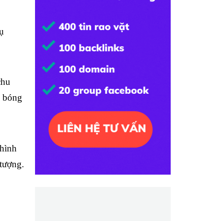
vụ
chu
g bóng
 hình
 tượng.