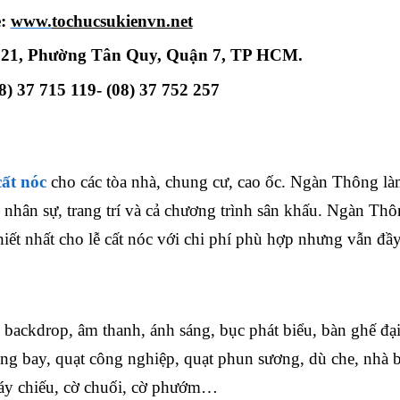
e:
www.
tochucsukienvn.net
ố 21, Phường Tân Quy, Quận 7, TP HCM.
8) 37 715 119- (08) 37 752 257
cất nóc
cho các tòa nhà, chung cư, cao ốc. Ngàn Thông là
ị, nhân sự, trang trí và cả chương trình sân khấu. Ngàn Thô
iết nhất cho lễ cất nóc với chi phí phù hợp nhưng vẫn đầ
backdrop, âm thanh, ánh sáng, bục phát biểu, bàn ghế đại
óng bay, quạt công nghiệp, quạt phun sương, dù che, nhà b
máy chiếu, cờ chuối, cờ phướm…