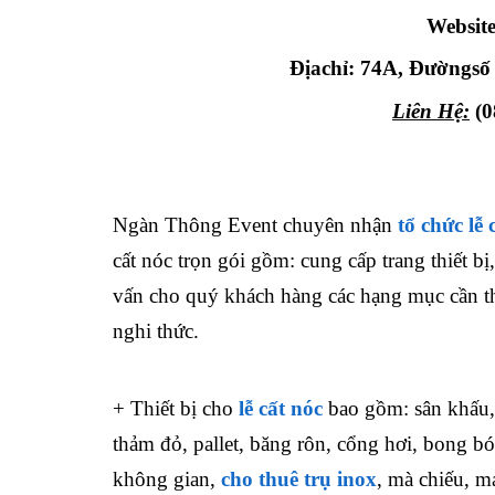
Websit
Địachỉ: 74A, Đườngs
Liên Hệ
:
(0
Ngàn Thông Event chuyên nhận
tổ chức lễ 
cất nóc trọn gói gồm: cung cấp trang thiết b
vấn cho quý khách hàng các hạng mục cần th
nghi thức.
+ Thiết bị cho
lễ cất nóc
bao gồm: sân khấu, 
thảm đỏ, pallet, băng rôn, cổng hơi, bong b
không gian,
cho thuê trụ inox
, mà chiếu, 