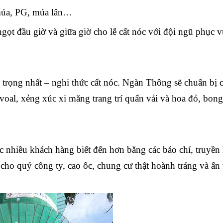
 múa, PG, múa lân…
gọt đầu giờ và giữa giờ cho lễ cất nóc với đội ngũ phục 
n trọng nhất – nghi thức cất nóc. Ngàn Thông sẽ chuẩn bị 
 voal, xẻng xúc xi măng trang trí quấn vải và hoa đỏ, bon
c nhiều khách hàng biết đến hơn bằng các báo chí, truyền
 cho quý công ty, cao ốc, chung cư thật hoành tráng và ấn