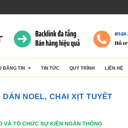
Ụ ĐĂNG TIN
TIN TỨC
QUY TRÌNH
LIÊN HỆ
 DÁN NOEL, CHAI XỊT TUYẾT
 VÀ TỔ CHỨC SỰ KIỆN NGÀN THÔNG