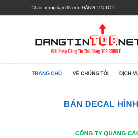
Chào mừng bạn đến với ĐĂNG TIN TOP
TRANG CHỦ
VỀ CHÚNG TÔI
DỊCH V
BÁN DECAL HÌNH
CÔNG TY QUẢNG CÁO