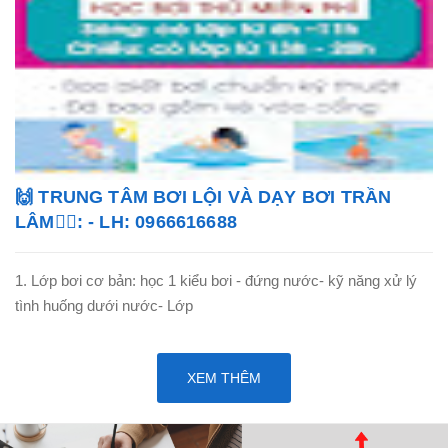
🙌 TRUNG TÂM BƠI LỘI VÀ DẠY BƠI TRẦN
LÂM🏊‍♂️: - LH: 0966616688
1. Lớp bơi cơ bản: học 1 kiểu bơi - đứng nước- kỹ năng xử lý
tình huống dưới nước- Lớp
XEM THÊM