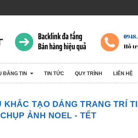
Ụ ĐĂNG TIN
TIN TỨC
QUY TRÌNH
LIÊN HỆ
U KHẮC TẠO DÁNG TRANG TRÍ T
CHỤP ẢNH NOEL - TẾT