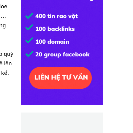
Noel
c,…
ung
ho quý
ẽ lên
 kế.