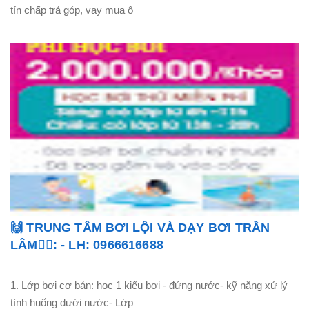
tín chấp trả góp, vay mua ô
🙌 TRUNG TÂM BƠI LỘI VÀ DẠY BƠI TRẦN
LÂM🏊‍♂️: - LH: 0966616688
1. Lớp bơi cơ bản: học 1 kiểu bơi - đứng nước- kỹ năng xử lý
tình huống dưới nước- Lớp