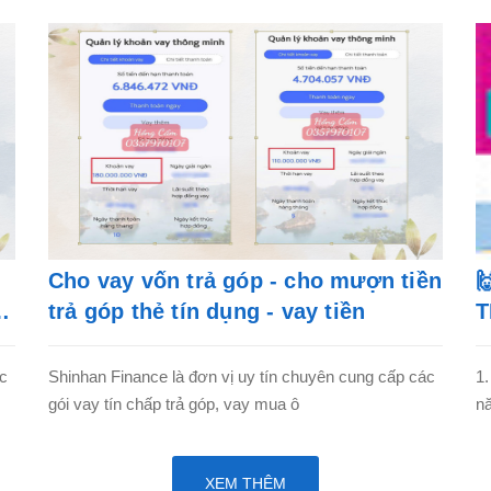
Cho vay vốn trả góp - cho mượn tiền

trả góp thẻ tín dụng - vay tiền
T
ác
Shinhan Finance là đơn vị uy tín chuyên cung cấp các
1.
gói vay tín chấp trả góp, vay mua ô
nă
XEM THÊM