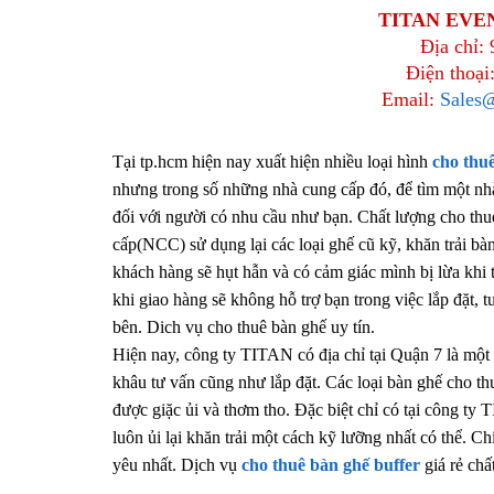
TITAN EVEN
Địa chỉ:
Điện thoại:
Email:
Sales@
Tại tp.hcm hiện nay xuất hiện nhiều loại hình
cho thu
nhưng trong số những nhà cung cấp đó, để tìm một n
đối với người có nhu cầu như bạn. Chất lượng cho th
cấp(NCC) sử dụng lại các loại ghế cũ kỹ, khăn trải b
khách hàng sẽ hụt hẫn và có cảm giác mình bị lừa khi
khi giao hàng sẽ không hỗ trợ bạn trong việc lắp đặt, t
bên. Dich vụ cho thuê bàn ghế uy tín.
Hiện nay, công ty TITAN có địa chỉ tại Quận 7 là một 
khâu tư vấn cũng như lắp đặt. Các loại bàn ghế cho th
được giặc ủi và thơm tho. Đặc biệt chỉ có tại công ty
luôn ủi lại khăn trải một cách kỹ lưỡng nhất có thể.
yêu nhất. Dịch vụ
cho thuê bàn ghế buffer
giá rẻ ch