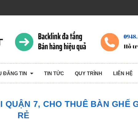
Ụ ĐĂNG TIN
TIN TỨC
QUY TRÌNH
LIÊN HỆ
I QUẬN 7, CHO THUÊ BÀN GHẾ 
RẺ