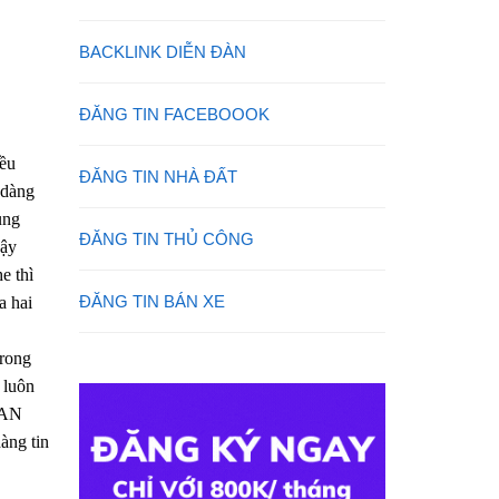
BACKLINK DIỄN ĐÀN
ĐĂNG TIN FACEBOOOK
iều
ĐĂNG TIN NHÀ ĐẤT
 dàng
ung
ĐĂNG TIN THỦ CÔNG
vậy
e thì
ĐĂNG TIN BÁN XE
a hai
trong
 luôn
ITAN
àng tin