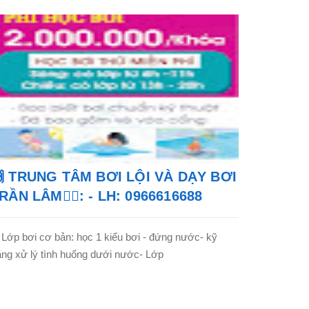
 TRUNG TÂM BƠI LỘI VÀ DẠY BƠI
RẦN LÂM🏊‍♂️: - LH: 0966616688
 Lớp bơi cơ bản: học 1 kiểu bơi - đứng nước- kỹ
ng xử lý tình huống dưới nước- Lớp