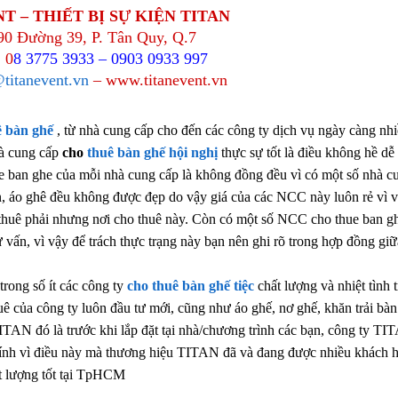
T – THIẾT BỊ SỰ KIỆN TITAN
 90 Đường 39, P. Tân Quy, Q.7
 0
8 3775 3933 – 0903 0933 997
titanevent.vn
– www.titanevent.vn
ê bàn ghế
, từ nhà cung cấp cho đến các công ty dịch vụ ngày càng nh
hà cung cấp
cho
thuê bàn ghế hội nghị
thực sự tốt là điều không hề dễ
ue ban ghe của mỗi nhà cung cấp là không đồng đều vì có một số nhà c
àn, áo ghê đều không được đẹp do vậy giá của các NCC này luôn rẻ vì 
 thuê phải nhưng nơi cho thuê này. Còn có một số NCC cho thue ban gh
ư vấn, vì vậy để trách thực trạng này bạn nên ghi rõ trong hợp đồng giữ
trong số ít các công ty
cho thuê bàn ghế tiệc
chất lượng và nhiệt tình 
uê của công ty luôn đầu tư mới, cũng như áo ghế, nơ ghế, khăn trải bàn
 TITAN đó là trước khi lắp đặt tại nhà/chương trình các bạn, công ty T
 Chính vì điều này mà thương hiệu TITAN đã và đang được nhiều khách h
ất lượng tốt tại TpHCM