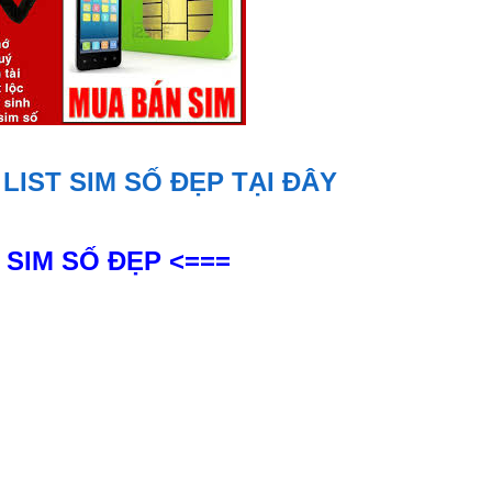
LIST SIM SỐ ĐẸP TẠI ĐÂY
 SIM SỐ ĐẸP <===