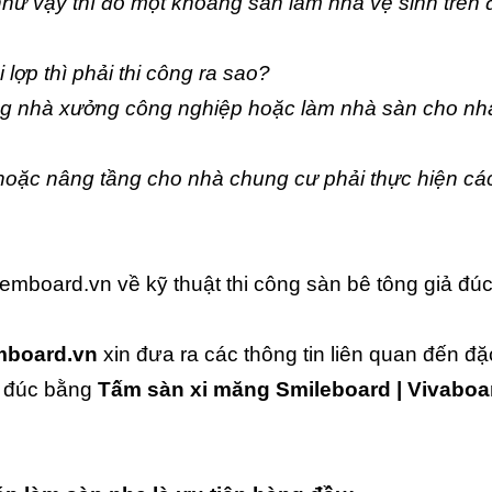
như vậy thì đổ một khoảng sàn làm nhà vệ sinh trên 
lợp thì phải thi công ra sao?
ng nhà xưởng công nghiệp hoặc làm nhà sàn cho nh
hoặc nâng tầng cho nhà chung cư phải thực hiện cá
emboard.vn về kỹ thuật thi công sàn bê tông giả đú
board.vn
xin đưa ra các thông tin liên quan đến đặ
ả đúc bằng
Tấm sàn xi măng Smileboard | Vivaboa