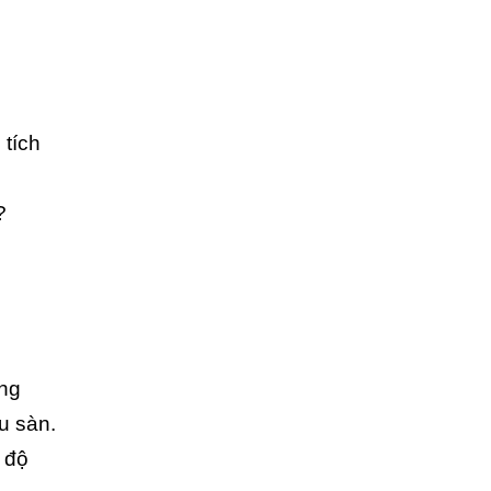
 tích
?
ũng
u sàn.
 độ