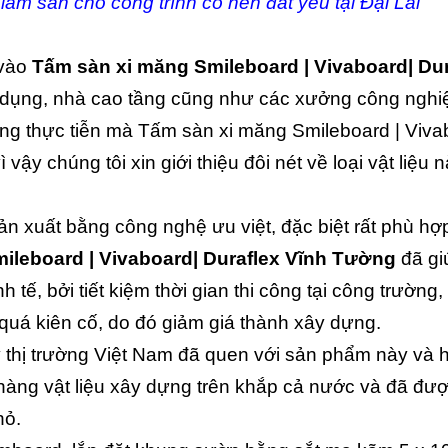
m sàn cho công trình có nền đất yếu tại Đại Lải
 vào
Tấm sàn xi măng Smileboard | Vivaboard| Dur
 dụng, nhà cao tầng cũng như các xưởng công nghi
ụng thực tiễn mà Tấm sàn xi măng Smileboard | Viva
 vậy chúng tôi xin giới thiệu đôi nét về loại vật liệu n
 xuất bằng công nghệ ưu việt, đặc biệt rất phù hợp
ileboard | Vivaboard| Duraflex Vĩnh Tường
đã gi
 tế, bởi tiết kiệm thời gian thi công tại công trường, 
quá kiên cố, do đó giảm giá thành xây dựng.
 thị trường Việt Nam đã quen với sản phẩm này và 
hàng vật liệu xây dựng trên khắp cả nước và đã đư
hỏ.