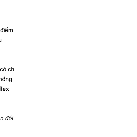
 điểm
u
có chi
thống
flex
n đối