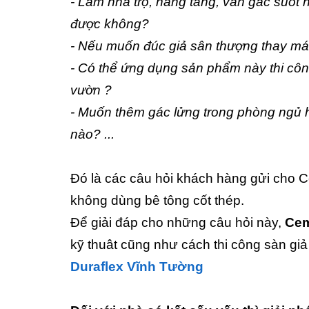
- Làm nhà trọ, nâng tầng, ván gác suốt 
được không?
- Nếu muốn đúc giả sân thượng thay mái 
- Có thể ứng dụng sản phẩm này thi cô
vườn ?
- Muốn thêm gác lửng trong phòng ngủ 
nào? ...
Ðó là các câu hỏi khách hàng gửi cho C
không dùng bê tông cốt thép.
Để giải đáp cho những câu hỏi này,
Cem
kỹ thuât cũng như cách thi công sàn gi
Duraflex Vĩnh Tường