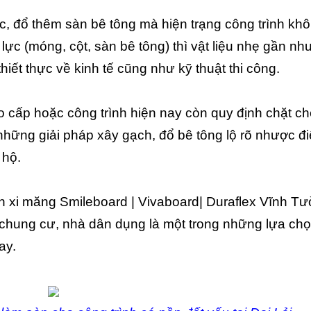
c, đổ thêm sàn bê tông mà hiện trạng công trình kh
ực (móng, cột, sàn bê tông) thì vật liệu nhẹ gần như
iết thực về kinh tế cũng như kỹ thuật thi công.
 cấp hoặc công trình hiện nay còn quy định chặt ch
n những giải pháp xây gạch, đổ bê tông lộ rõ nhược đ
 hộ.
n xi măng Smileboard | Vivaboard| Duraflex Vĩnh T
à chung cư, nhà dân dụng là một trong những lựa ch
ay.