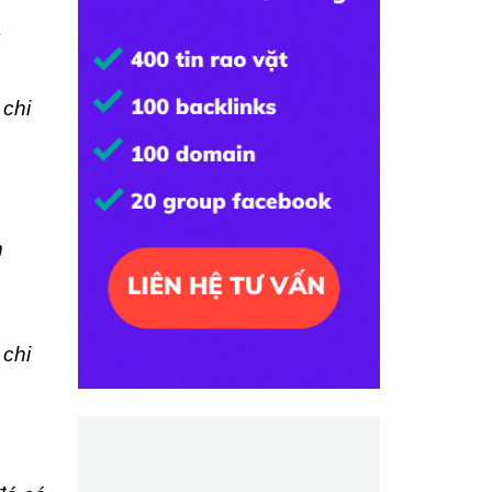
g
chi
h
 chi