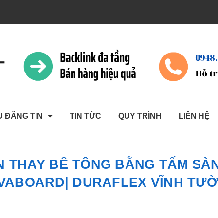
Ụ ĐĂNG TIN
TIN TỨC
QUY TRÌNH
LIÊN HỆ
 THAY BÊ TÔNG BẰNG TẤM SÀN
IVABOARD| DURAFLEX VĨNH TƯ