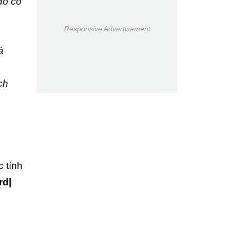
đó có
Responsive Advertisement
à
ch
c
c tính
rd|