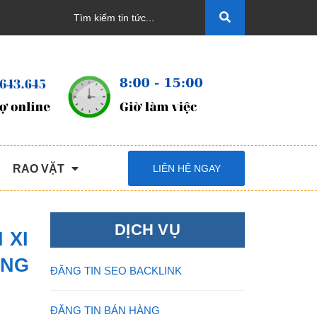
RAO VẶT
LIÊN HỆ NGAY
DỊCH VỤ
 XI
ỜNG
ĐĂNG TIN SEO BACKLINK
ĐĂNG TIN BÁN HÀNG