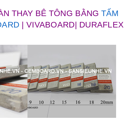
ÀN THAY BÊ TÔNG BẰNG
TẤM
OARD
| VIVABOARD| DURAFLEX