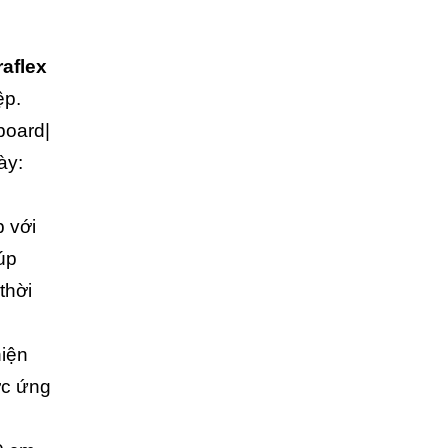
aflex
ệp.
board|
ày:
 với
úp
thời
hiện
ợc ứng