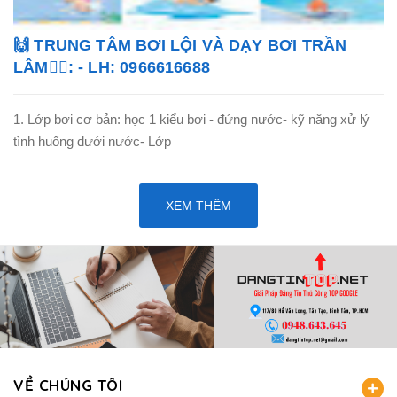
🙌 TRUNG TÂM BƠI LỘI VÀ DẠY BƠI TRẦN
LÂM🏊‍♂️: - LH: 0966616688
1. Lớp bơi cơ bản: học 1 kiểu bơi - đứng nước- kỹ năng xử lý
tình huống dưới nước- Lớp
XEM THÊM
VỀ CHÚNG TÔI