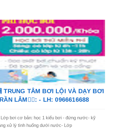
 TRUNG TÂM BƠI LỘI VÀ DẠY BƠI
RẦN LÂM🏊‍♂️: - LH: 0966616688
 Lớp bơi cơ bản: học 1 kiểu bơi - đứng nước- kỹ
ng xử lý tình huống dưới nước- Lớp