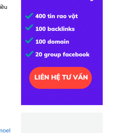
iều
noel