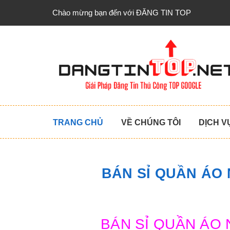
Chào mừng bạn đến với ĐĂNG TIN TOP
TRANG CHỦ
VỀ CHÚNG TÔI
DỊCH V
BÁN SỈ QUẦN ÁO
BÁN SỈ QUẦN ÁO