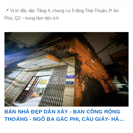
TỐT!
📍 Vị trí đắc địa: Tầng 4, chung cư 5 tầng Thái Thuận, P. An
Phú, Q2 – trung tâm tiện ích
BÁN NHÀ ĐẸP DÂN XÂY - BAN CÔNG RỘNG
THOÁNG - NGÕ BA GÁC PHI, CẦU GIẤY- HÀ
NỘI - LH: 0865838325