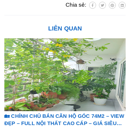
Chia sẻ:
LIÊN QUAN
🏡 CHÍNH CHỦ BÁN CĂN HỘ GÓC 74M2 – VIEW
ĐẸP – FULL NỘI THẤT CAO CẤP – GIÁ SIÊU