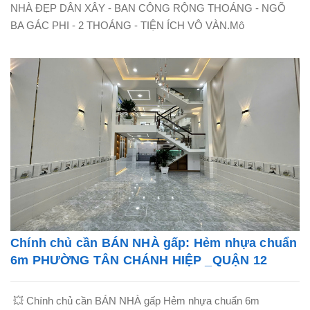
NHÀ ĐẸP DÂN XÂY - BAN CÔNG RỘNG THOÁNG - NGÕ
BA GÁC PHI - 2 THOÁNG - TIỆN ÍCH VÔ VÀN.Mô
Chính chủ cần BÁN NHÀ gấp: Hẻm nhựa chuẩn
6m PHƯỜNG TÂN CHÁNH HIỆP _QUẬN 12
💥 Chính chủ cần BÁN NHÀ gấp Hẻm nhựa chuẩn 6m