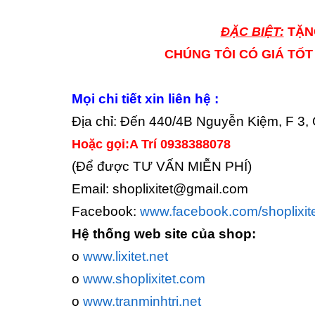
ĐẶC BIỆT:
TẶN
CHÚNG TÔI CÓ GIÁ TỐ
Mọi chi tiết xin liên hệ :
Địa chỉ: Đến 440/4B Nguyễn Kiệm, F 3,
Hoặc gọi:A Trí 0938388078
(Để được TƯ VẤN MIỄN PHÍ)
Email: shoplixitet@gmail.com
Facebook:
www.facebook.com/shoplixit
Hệ thống web site của shop:
o
www.lixitet.net
o
www.shoplixitet.com
o
www.tranminhtri.net