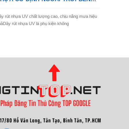
Ỉ| THIẾT BỊ KIM HẢI
ây rút nhựa UV chất lượng cao, chịu nắng mưa hiệu
uảDây rút nhựa UV là phụ kiện không