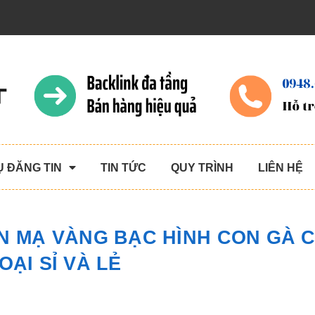
Ụ ĐĂNG TIN
TIN TỨC
QUY TRÌNH
LIÊN HỆ
AN MẠ VÀNG BẠC HÌNH CON GÀ 
OẠI SỈ VÀ LẺ