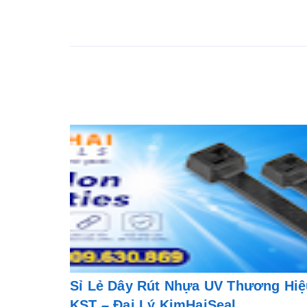
Sỉ Lẻ Dây Rút Nhựa UV Thương Hiệ
KST – Đại Lý KimHaiSeal