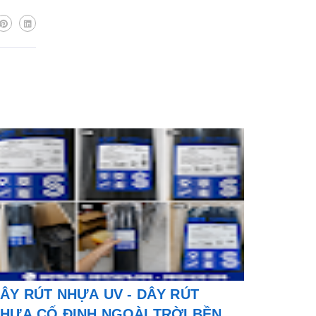
ÂY RÚT NHỰA UV - DÂY RÚT
HỰA CỐ ĐỊNH NGOÀI TRỜI BỀN