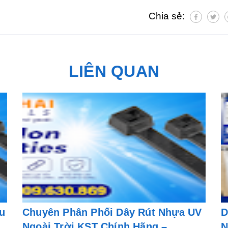
Chia sẻ:
LIÊN QUAN
u
Chuyên Phân Phối Dây Rút Nhựa UV
D
Ngoài Trời KST Chính Hãng –
N