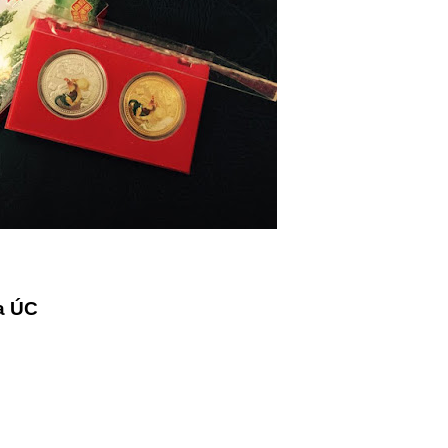
ủa ÚC