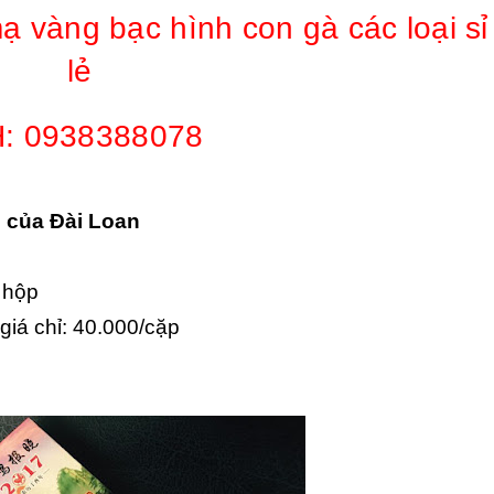
ạ vàng bạc hình con gà các loại sỉ
lẻ
: 0938388078
c của Đài Loan
 hộp
giá chỉ: 40.000/cặp
g