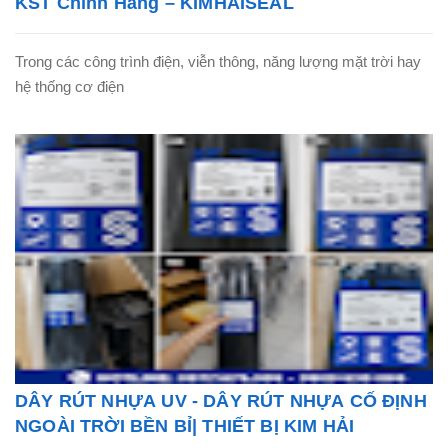
KST Chính Hãng – KIMHAISEAL
Trong các công trình điện, viễn thông, năng lượng mặt trời hay
hệ thống cơ điện
DÂY RÚT NHỰA UV - DÂY RÚT NHỰA CỐ ĐỊNH
NGOÀI TRỜI BỀN BỈ| THIẾT BỊ KIM HẢI