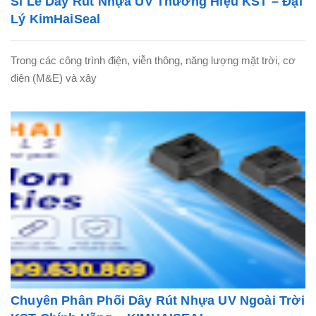
Sỉ Lẻ Dây Rút Nhựa UV Thương Hiệu KST – Đại
Lý KimHaiSeal
Trong các công trình điện, viễn thông, năng lượng mặt trời, cơ
điện (M&E) và xây
Chuyên Phân Phối Dây Rút Nhựa UV Ngoài Trời