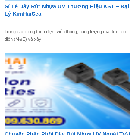
Sỉ Lẻ Dây Rút Nhựa UV Thương Hiệu KST – Đại
Lý KimHaiSeal
Trong các công trình điện, viễn thông, năng lượng mặt trời, cơ
điện (M&E) và xây
Chuyên Phân Phối Dây Rút Nhựa UV Ngoài Trời