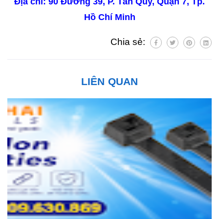
Địa chỉ: 90 Đường 39, P. Tân Quy, Quận 7, Tp.
Hồ Chí Minh
Chia sẻ:
LIÊN QUAN