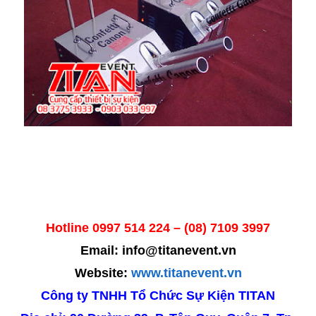
Hotline 0997 514 224 – (08) 7109 3997
Email: info@titanevent.vn
Website:
www.titanevent.vn
Công ty TNHH Tổ Chức Sự Kiện TITAN