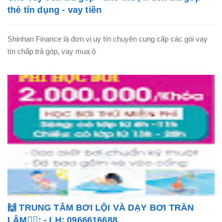
thẻ tín dụng - vay tiền
Shinhan Finance là đơn vị uy tín chuyên cung cấp các gói vay
tín chấp trả góp, vay mua ô
🙌 TRUNG TÂM BƠI LỘI VÀ DẠY BƠI TRẦN
LÂM🏊‍♂️: - LH: 0966616688