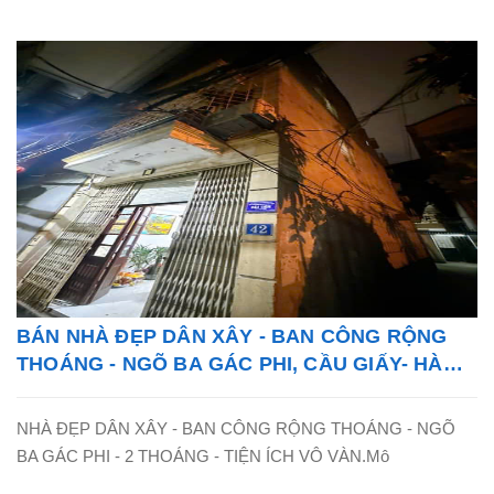
BÁN NHÀ ĐẸP DÂN XÂY - BAN CÔNG RỘNG
THOÁNG - NGÕ BA GÁC PHI, CẦU GIẤY- HÀ
NỘI - LH: 0865838325
NHÀ ĐẸP DÂN XÂY - BAN CÔNG RỘNG THOÁNG - NGÕ
BA GÁC PHI - 2 THOÁNG - TIỆN ÍCH VÔ VÀN.Mô