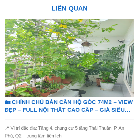
LIÊN QUAN
🏡 CHÍNH CHỦ BÁN CĂN HỘ GÓC 74M2 – VIEW
ĐẸP – FULL NỘI THẤT CAO CẤP – GIÁ SIÊU
TỐT!
📍 Vị trí đắc địa: Tầng 4, chung cư 5 tầng Thái Thuận, P. An
Phú, Q2 – trung tâm tiện ích