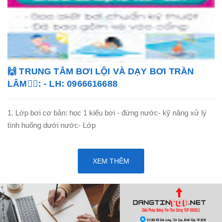
🙌 TRUNG TÂM BƠI LỘI VÀ DẠY BƠI TRẦN
LÂM🏊‍♂️: - LH: 0966616688
1. Lớp bơi cơ bản: học 1 kiểu bơi - đứng nước- kỹ năng xử lý
tình huống dưới nước- Lớp
XEM THÊM