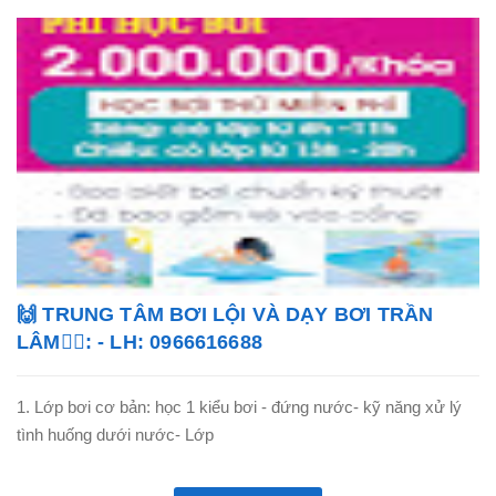
🙌 TRUNG TÂM BƠI LỘI VÀ DẠY BƠI TRẦN
LÂM🏊‍♂️: - LH: 0966616688
1. Lớp bơi cơ bản: học 1 kiểu bơi - đứng nước- kỹ năng xử lý
tình huống dưới nước- Lớp