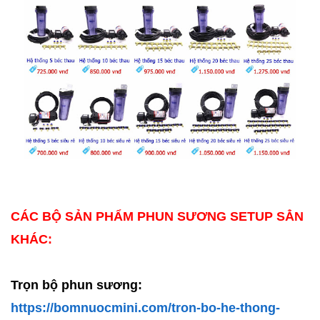
CÁC BỘ SẢN PHẨM PHUN SƯƠNG SETUP SẲN
KHÁC:
Trọn bộ phun sương:
https://bomnuocmini.com/tron-bo-he-thong-