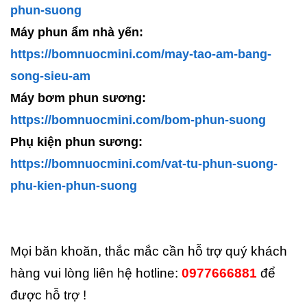
phun-suong
Máy phun ẩm nhà yến:
https://bomnuocmini.com/may-tao-am-bang-
song-sieu-am
Máy bơm phun sương:
https://bomnuocmini.com/bom-phun-suong
Phụ kiện phun sương:
https://bomnuocmini.com/vat-tu-phun-suong-
phu-kien-phun-suong
Mọi băn khoăn, thắc mắc cần hỗ trợ quý khách
hàng vui lòng liên hệ hotline:
0977666881
để
được hỗ trợ !