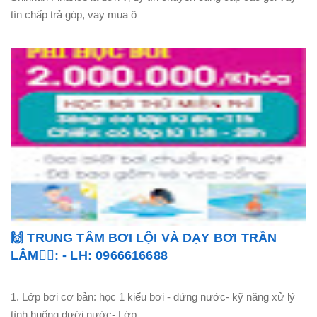
tín chấp trả góp, vay mua ô
🙌 TRUNG TÂM BƠI LỘI VÀ DẠY BƠI TRẦN
LÂM🏊‍♂️: - LH: 0966616688
1. Lớp bơi cơ bản: học 1 kiểu bơi - đứng nước- kỹ năng xử lý
tình huống dưới nước- Lớp