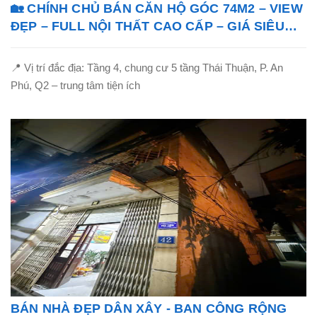
🏡 CHÍNH CHỦ BÁN CĂN HỘ GÓC 74M2 – VIEW
ĐẸP – FULL NỘI THẤT CAO CẤP – GIÁ SIÊU
TỐT!
📍 Vị trí đắc địa: Tầng 4, chung cư 5 tầng Thái Thuận, P. An
Phú, Q2 – trung tâm tiện ích
BÁN NHÀ ĐẸP DÂN XÂY - BAN CÔNG RỘNG