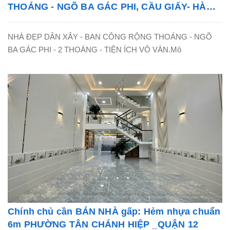
THOÁNG - NGÕ BA GÁC PHI, CẦU GIẤY- HÀ
NỘI - LH: 0865838325
NHÀ ĐẸP DÂN XÂY - BAN CÔNG RỘNG THOÁNG - NGÕ
BA GÁC PHI - 2 THOÁNG - TIỆN ÍCH VÔ VÀN.Mô
Chính chủ cần BÁN NHÀ gấp: Hẻm nhựa chuẩn
6m PHƯỜNG TÂN CHÁNH HIỆP _QUẬN 12