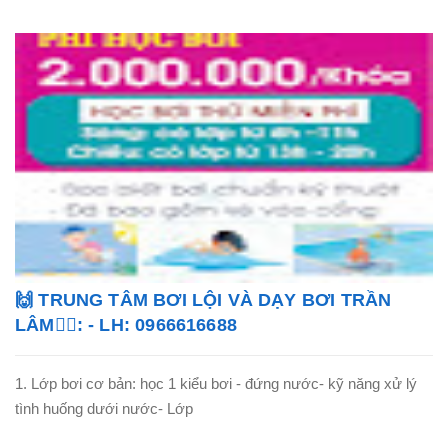
🙌 TRUNG TÂM BƠI LỘI VÀ DẠY BƠI TRẦN
LÂM🏊‍♂️: - LH: 0966616688
1. Lớp bơi cơ bản: học 1 kiểu bơi - đứng nước- kỹ năng xử lý
tình huống dưới nước- Lớp