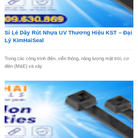
Sỉ Lẻ Dây Rút Nhựa UV Thương Hiệu KST – Đại
Lý KimHaiSeal
Trong các công trình điện, viễn thông, năng lượng mặt trời, cơ
điện (M&E) và xây