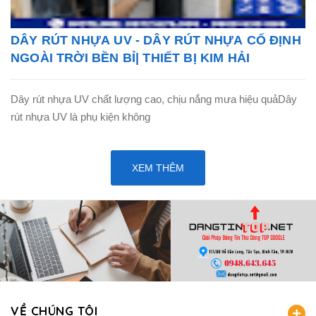
DÂY RÚT NHỰA UV - DÂY RÚT NHỰA CỐ ĐỊNH
NGOÀI TRỜI BỀN BỈ| THIẾT BỊ KIM HẢI
Dây rút nhựa UV chất lượng cao, chịu nắng mưa hiệu quảDây
rút nhựa UV là phụ kiện không
XEM THÊM
VỀ CHÚNG TÔI