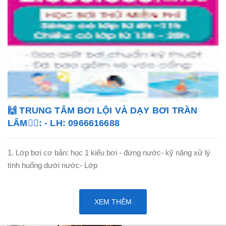
🙌 TRUNG TÂM BƠI LỘI VÀ DẠY BƠI TRẦN
LÂM🏊‍♂️: - LH: 0966616688
1. Lớp bơi cơ bản: học 1 kiểu bơi - đứng nước- kỹ năng xử lý
tình huống dưới nước- Lớp
XEM THÊM