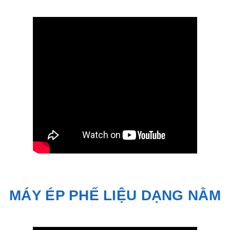
MÁY ÉP PHẾ LIỆU DẠNG NẰM