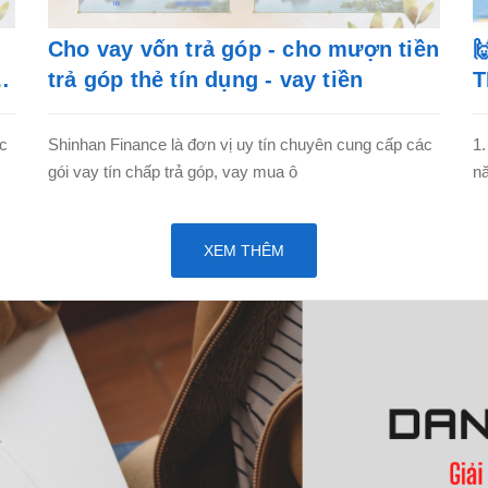
Cho vay vốn trả góp - cho mượn tiền

trả góp thẻ tín dụng - vay tiền
T
ác
Shinhan Finance là đơn vị uy tín chuyên cung cấp các
1.
gói vay tín chấp trả góp, vay mua ô
nă
XEM THÊM