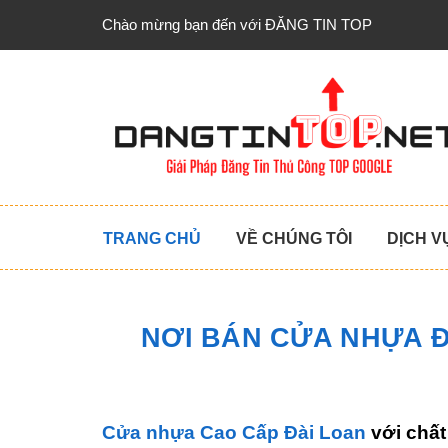
Chào mừng bạn đến với ĐĂNG TIN TOP
TRANG CHỦ
VỀ CHÚNG TÔI
DỊCH V
NƠI BÁN CỬA NHỰA ĐÀ
Cửa nhựa Cao Cấp Đài Loan
với chất