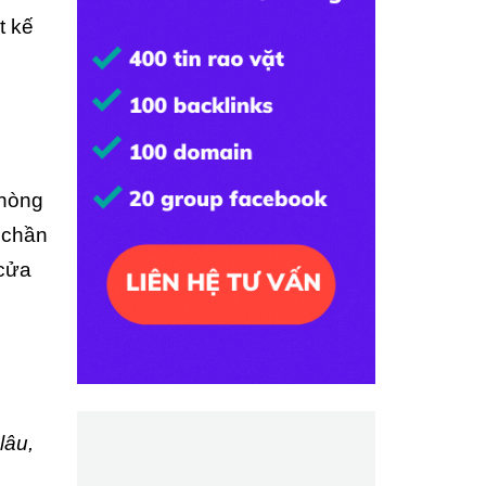
t kế
phòng
 chần
 cửa
lâu,