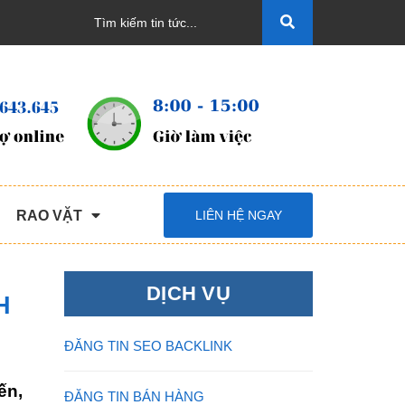
RAO VẶT
LIÊN HỆ NGAY
DỊCH VỤ
H
ĐĂNG TIN SEO BACKLINK
ến,
ĐĂNG TIN BÁN HÀNG