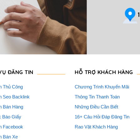
VỤ ĐĂNG TIN
HỖ TRỢ KHÁCH HÀNG
n Thủ Công
Chương Trình Khuyến Mãi
n Seo Backlink
Thông Tin Thanh Toán
n Bán Hàng
Những Điều Cần Biết
k Báo Giấy
16+ Câu Hỏi Đáp Đăng Tin
n Facebook
Rao Vặt Khách Hàng
n Bán Xe