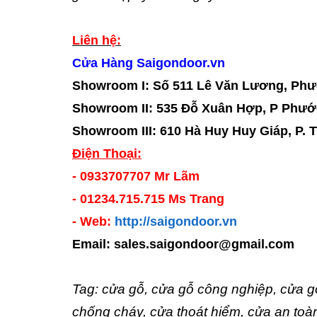
Liên hệ:
Cửa Hàng Saigondoor.vn
Showroom I
: Số 511 Lê Văn Lương, Ph
Showroom II
:
535 Đỗ Xuân Hợp, P Phướ
Showroom III
:
610 Hà Huy Huy Giáp, P. 
Điện Thoại:
- 0933707707 Mr Lãm
- 01234.715.715 Ms Trang
- Web:
http://saigondoor.vn
Email: sales.saigondoor@gmail.com
Tag: cửa gỗ, cửa gỗ công nghiệp, cửa gỗ
chống cháy, cửa thoát hiểm, cửa an toà