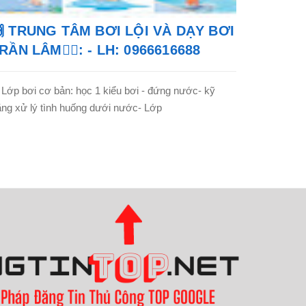
 TRUNG TÂM BƠI LỘI VÀ DẠY BƠI
RẦN LÂM🏊‍♂️: - LH: 0966616688
 Lớp bơi cơ bản: học 1 kiểu bơi - đứng nước- kỹ
ng xử lý tình huống dưới nước- Lớp