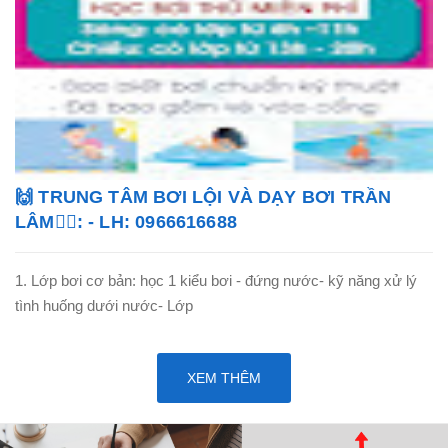
🙌 TRUNG TÂM BƠI LỘI VÀ DẠY BƠI TRẦN
LÂM🏊‍♂️: - LH: 0966616688
1. Lớp bơi cơ bản: học 1 kiểu bơi - đứng nước- kỹ năng xử lý
tình huống dưới nước- Lớp
XEM THÊM