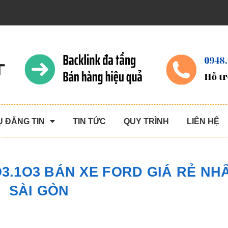
Ụ ĐĂNG TIN
TIN TỨC
QUY TRÌNH
LIÊN HỆ
O3.1O3 BÁN XE FORD GIÁ RẺ NH
SÀI GÒN