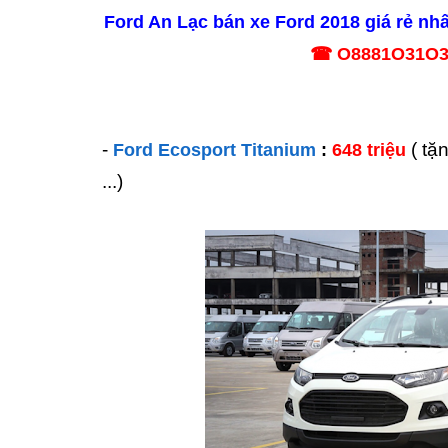
Ford An Lạc bán xe Ford 2018 giá rẻ nh
☎ O8881O31O3 H
-
( tặ
Ford Ecosport Titanium
:
648 triệu
...)