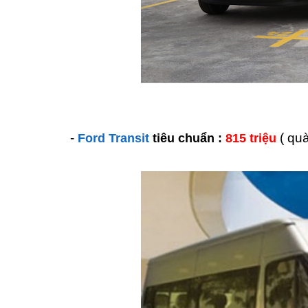
-
( quà
Ford Transit
tiêu chuẩn :
815 triệu