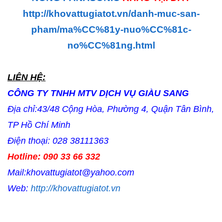
http://khovattugiatot.vn/danh-muc-san-
pham/ma%CC%81y-nuo%CC%81c-
no%CC%81ng.html
LIÊN HỆ:
CÔNG TY TNHH MTV DỊCH VỤ GIÀU SANG
Địa chỉ:43/48 Cộng Hòa, Phường 4, Quận Tân Bình,
TP Hồ Chí Minh
Điện thoại: 028 38111363
Hotline: 090 33 66 332
Mail:khovattugiatot@yahoo.com
Web:
http://khovattugiatot.vn