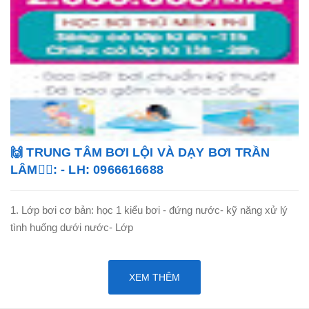
🙌 TRUNG TÂM BƠI LỘI VÀ DẠY BƠI TRẦN
LÂM🏊‍♂️: - LH: 0966616688
1. Lớp bơi cơ bản: học 1 kiểu bơi - đứng nước- kỹ năng xử lý
tình huống dưới nước- Lớp
XEM THÊM