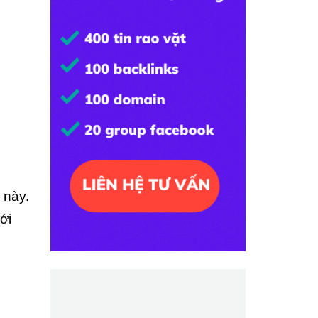
 này.
ới