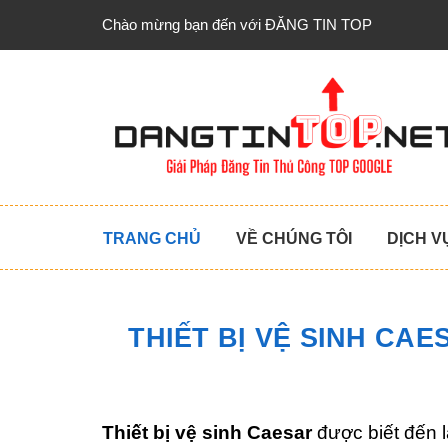
Chào mừng bạn đến với ĐĂNG TIN TOP
TRANG CHỦ
VỀ CHÚNG TÔI
DỊCH V
THIẾT BỊ VỆ SINH CA
Thiết bị vệ sinh Caesar
được biết đến l