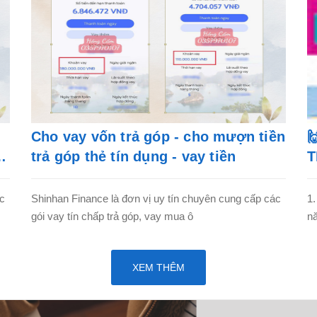
Cho vay vốn trả góp - cho mượn tiền

trả góp thẻ tín dụng - vay tiền
T
ác
Shinhan Finance là đơn vị uy tín chuyên cung cấp các
1.
gói vay tín chấp trả góp, vay mua ô
nă
XEM THÊM