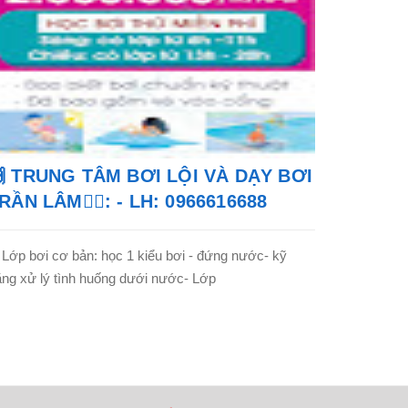
 TRUNG TÂM BƠI LỘI VÀ DẠY BƠI
RẦN LÂM🏊‍♂️: - LH: 0966616688
 Lớp bơi cơ bản: học 1 kiểu bơi - đứng nước- kỹ
ng xử lý tình huống dưới nước- Lớp