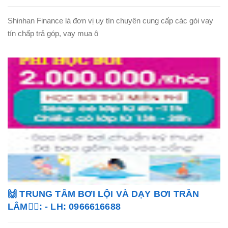
Shinhan Finance là đơn vị uy tín chuyên cung cấp các gói vay
tín chấp trả góp, vay mua ô
🙌 TRUNG TÂM BƠI LỘI VÀ DẠY BƠI TRẦN
LÂM🏊‍♂️: - LH: 0966616688